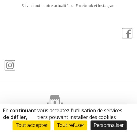
Suivez toute notre actualité sur Facebook et Instagram
En continuant
vous acceptez l'utilisation de services
Copyright © 2019
Cap Cross
&
Spinat
de défiler,
tiers pouvant installer des cookies
Gestion des cookies
Tout accepter
Tout refuser
Personnaliser